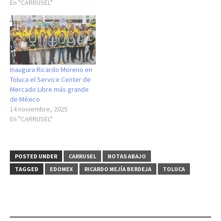
En "CARRUSEL"
Inaugura Ricardo Moreno en
Toluca el Service Center de
Mercado Libre más grande
de México
14 noviembre, 2025
En "CARRUSEL"
POSTED UNDER
CARRUSEL
NOTAS ABAJO
TAGGED
EDOMEX
RICARDO MEJÍA BERDEJA
TOLUCA