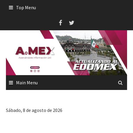
Skip
Top Menu
to
content
Main Menu
Sábado, 8 de agosto de 2026