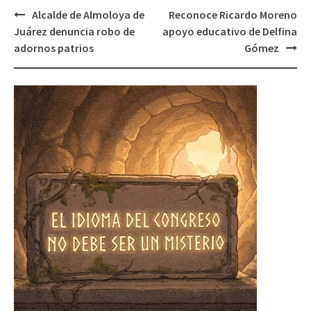
Post
Alcalde de Almoloya de
Reconoce Ricardo Moreno
navigation
Juárez denuncia robo de
apoyo educativo de Delfina
adornos patrios
Gómez