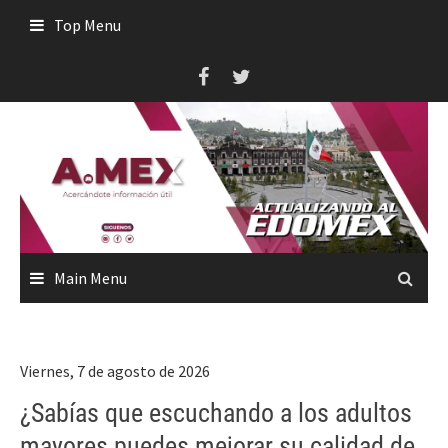
Skip
Top Menu
to
content
Main Menu
Viernes, 7 de agosto de 2026
¿Sabías que escuchando a los adultos
mayores puedes mejorar su calidad de