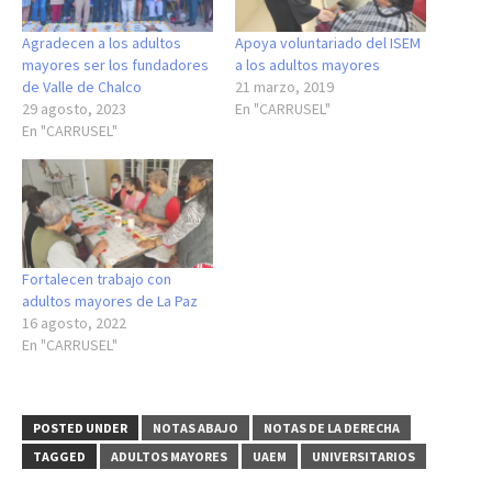
Agradecen a los adultos
Apoya voluntariado del ISEM
mayores ser los fundadores
a los adultos mayores
de Valle de Chalco
21 marzo, 2019
29 agosto, 2023
En "CARRUSEL"
En "CARRUSEL"
Fortalecen trabajo con
adultos mayores de La Paz
16 agosto, 2022
En "CARRUSEL"
POSTED UNDER
NOTAS ABAJO
NOTAS DE LA DERECHA
TAGGED
ADULTOS MAYORES
UAEM
UNIVERSITARIOS