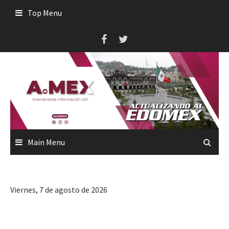
Skip
Top Menu
to
content
Main Menu
Viernes, 7 de agosto de 2026