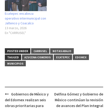
Ecatepec encabeza
operativo intermunicipal con
Jaltenco y Coacalco
13 marzo, 2026
En "CARRUSEL"
POSTED UNDER
CARRUSEL
NOTAS ABAJO
TAGGED
AZUCENA CISNEROS
ECATEPEC
EDOMEX
MUNICIPIOS
Post
Gobiernos de México y
Delfina Gómez y Gobierno de
navigation
del Edomex realizan seis
México continúan la revisión
obras prioritarias para
de avances del Plan Integral