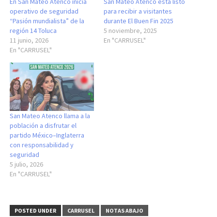
En San Mateo Atenco inicia
San Mateo Atenco está listo
operativo de seguridad
para recibir a visitantes
“Pasión mundialista” de la
durante El Buen Fin 2025
región 14 Toluca
5 noviembre, 2025
11 junio, 2026
En "CARRUSEL"
En "CARRUSEL"
San Mateo Atenco llama a la
población a disfrutar el
partido México–Inglaterra
con responsabilidad y
seguridad
5 julio, 2026
En "CARRUSEL"
POSTED UNDER
CARRUSEL
NOTAS ABAJO