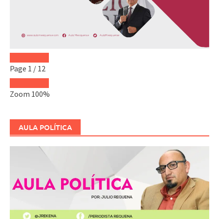
Page
1
/
12
Zoom
100%
AULA POLÍTICA