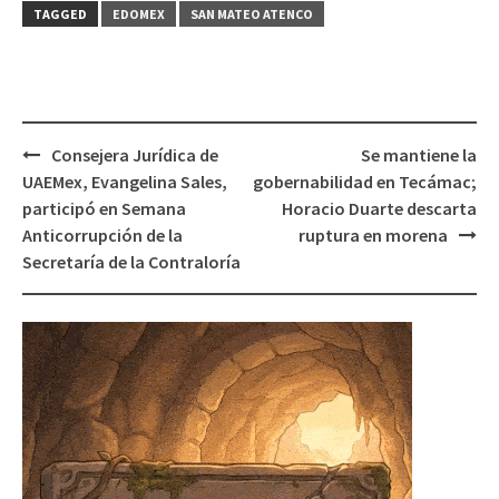
TAGGED
EDOMEX
SAN MATEO ATENCO
Post
Consejera Jurídica de
Se mantiene la
navigation
UAEMex, Evangelina Sales,
gobernabilidad en Tecámac;
participó en Semana
Horacio Duarte descarta
Anticorrupción de la
ruptura en morena
Secretaría de la Contraloría