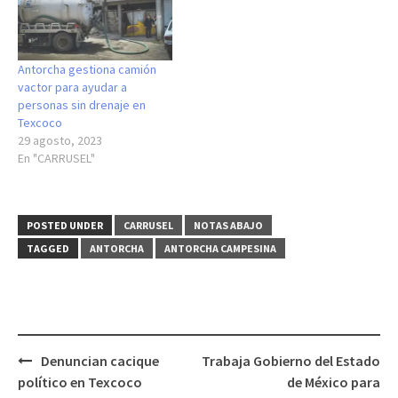
Antorcha gestiona camión
vactor para ayudar a
personas sin drenaje en
Texcoco
29 agosto, 2023
En "CARRUSEL"
POSTED UNDER
CARRUSEL
NOTAS ABAJO
TAGGED
ANTORCHA
ANTORCHA CAMPESINA
Post
Denuncian cacique
Trabaja Gobierno del Estado
navigation
político en Texcoco
de México para