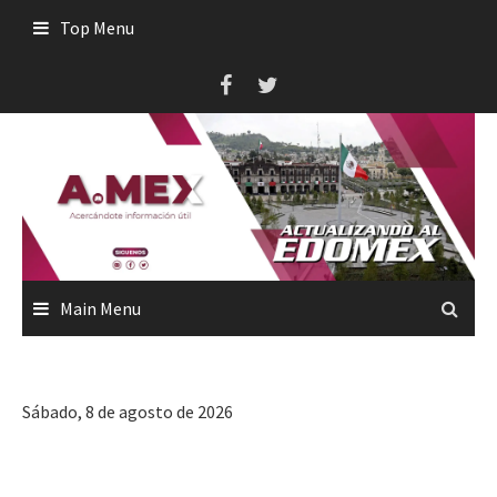
Skip
Top Menu
to
content
Main Menu
Sábado, 8 de agosto de 2026