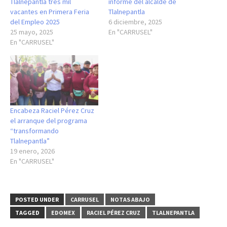
Tlalnepantla tres mil
informe del alcalde de
vacantes en Primera Feria
Tlalnepantla
del Empleo 2025
6 diciembre, 2025
25 mayo, 2025
En "CARRUSEL"
En "CARRUSEL"
Encabeza Raciel Pérez Cruz
el arranque del programa
“transformando
Tlalnepantla”
19 enero, 2026
En "CARRUSEL"
POSTED UNDER
CARRUSEL
NOTAS ABAJO
TAGGED
EDOMEX
RACIEL PÉREZ CRUZ
TLALNEPANTLA