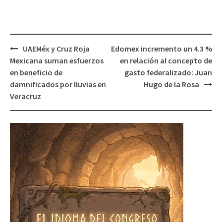
Post
UAEMéx y Cruz Roja
Edomex incremento un 4.3 %
navigation
Mexicana suman esfuerzos
en relación al concepto de
en beneficio de
gasto federalizado: Juan
damnificados por lluvias en
Hugo de la Rosa
Veracruz