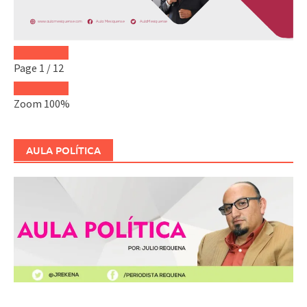
Page
1
/
12
Zoom
100%
AULA POLÍTICA