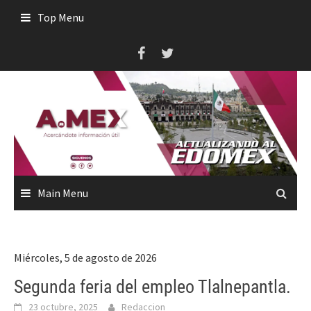
Skip
Top Menu
to
content
Main Menu
Miércoles, 5 de agosto de 2026
Segunda feria del empleo Tlalnepantla.
23 octubre, 2025
Redaccion