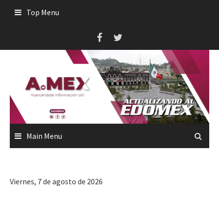
Skip
Top Menu
to
content
Main Menu
Viernes, 7 de agosto de 2026