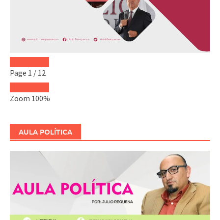
Page
1
/
12
Zoom
100%
AULA POLÍTICA