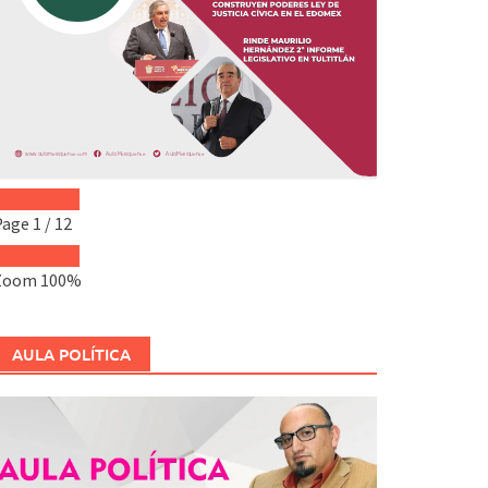
Page
1
/
12
Zoom
100%
AULA POLÍTICA