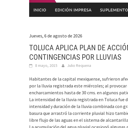
INICIO
EDICIÓN IMPRESA
SUPLEMENTO
Jueves, 6 de agosto de 2026
TOLUCA APLICA PLAN DE ACCIÓ
CONTINGENCIAS POR LLUVIAS
8 mayo, 2015
Julio Requena
Habitantes de la capital mexiquense, sufrieron af
por la lluvia registrada este miércoles; al provoca
encharcamientos hasta de 30 cms. en algunos patios
La intensidad de la lluvia registrada en Toluca fu
intensidad y duración de la lluvia combinada con gra
basura que arrastró la corriente pluvial hizo tam
libre flujo de las aguas en el sistema de alcantarill
La acumulación del agua pluvial ocasionó algunas 