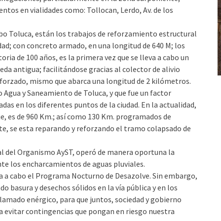
ntos en vialidades como: Tollocan, Lerdo, Av. de los
abo Toluca, están los trabajos de reforzamiento estructural
udad; con concreto armado, en una longitud de 640 M; los
ria de 100 años, es la primera vez que se lleva a cabo un
a antigua; facilitándose gracias al colector de alivio
forzado, mismo que abarca una longitud de 2 kilómetros.
 Agua y Saneamiento de Toluca, y que fue un factor
das en los diferentes puntos de la ciudad. En la actualidad,
je, es de 960 Km.; así como 130 Km. programados de
te, se esta reparando y reforzando el tramo colapsado de
nal del Organismo AyST, operó de manera oportuna la
te los encharcamientos de aguas pluviales.
va a cabo el Programa Nocturno de Desazolve. Sin embargo,
ndo basura y desechos sólidos en la vía pública y en los
n llamado enérgico, para que juntos, sociedad y gobierno
a evitar contingencias que pongan en riesgo nuestra