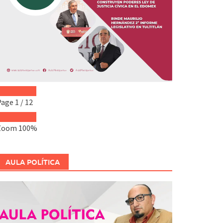
Page
1
/
12
Zoom
100%
AULA POLÍTICA