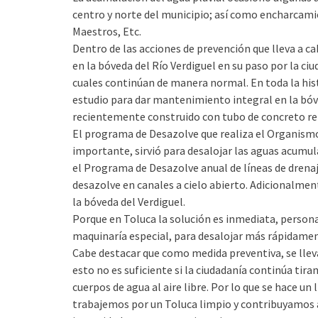
centro y norte del municipio; así como encharcamie
Maestros, Etc.
Dentro de las acciones de prevención que lleva a c
en la bóveda del Río Verdiguel en su paso por la ci
cuales continúan de manera normal. En toda la histo
estudio para dar mantenimiento integral en la bóved
recientemente construido con tubo de concreto re
El programa de Desazolve que realiza el Organismo
importante, sirvió para desalojar las aguas acumula
el Programa de Desazolve anual de líneas de drena
desazolve en canales a cielo abierto. Adicionalmen
la bóveda del Verdiguel.
Porque en Toluca la solución es inmediata, perso
maquinaría especial, para desalojar más rápidamen
Cabe destacar que como medida preventiva, se lle
esto no es suficiente si la ciudadanía continúa tira
cuerpos de agua al aire libre. Por lo que se hace u
trabajemos por un Toluca limpio y contribuyamos 