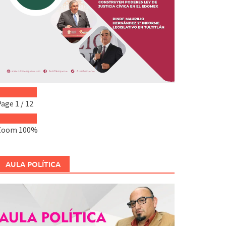
Page
1
/
12
Zoom
100%
AULA POLÍTICA