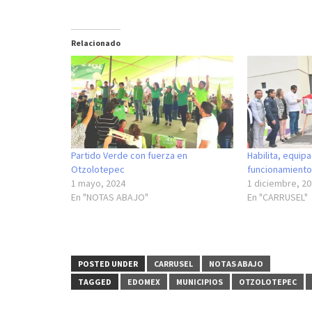
Relacionado
Partido Verde con fuerza en
Habilita, equip
Otzolotepec
funcionamiento
1 mayo, 2024
1 diciembre, 2
En "NOTAS ABAJO"
En "CARRUSEL"
POSTED UNDER
CARRUSEL
NOTAS ABAJO
TAGGED
EDOMEX
MUNICIPIOS
OTZOLOTEPEC