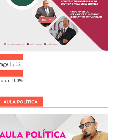
Page
1
/
12
Zoom
100%
AULA POLÍTICA