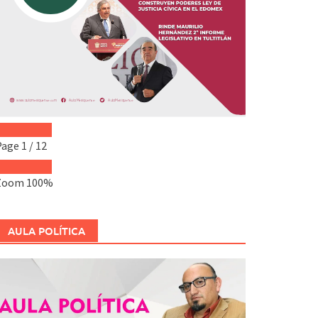
Page
1
/
12
Zoom
100%
AULA POLÍTICA