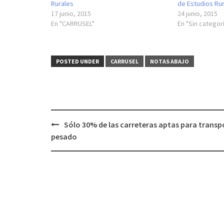
Rurales
de Estudios Ru
17 junio, 2015
24 junio, 2015
En "CARRUSEL"
En "Sin categor
POSTED UNDER
CARRUSEL
NOTAS ABAJO
Post
Sólo 30% de las carreteras aptas para transp
navigation
pesado