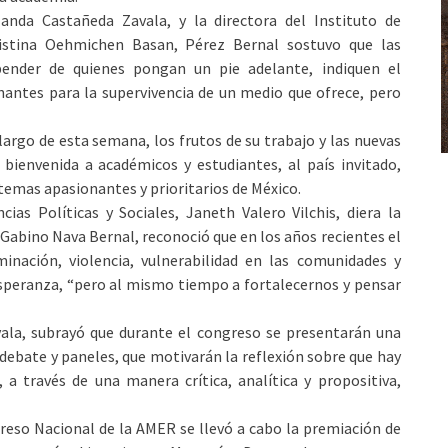
nda Castañeda Zavala, y la directora del Instituto de
ristina Oehmichen Basan, Pérez Bernal sostuvo que las
pender de quienes pongan un pie adelante, indiquen el
antes para la supervivencia de un medio que ofrece, pero
argo de esta semana, los frutos de su trabajo y las nuevas
 bienvenida a académicos y estudiantes, al país invitado,
 temas apasionantes y prioritarios de México.
ias Políticas y Sociales, Janeth Valero Vilchis, diera la
, Gabino Nava Bernal, reconoció que en los años recientes el
inación, violencia, vulnerabilidad en las comunidades y
esperanza, “pero al mismo tiempo a fortalecernos y pensar
ala, subrayó que durante el congreso se presentarán una
 debate y paneles, que motivarán la reflexión sobre que hay
 a través de una manera crítica, analítica y propositiva,
greso Nacional de la AMER se llevó a cabo la premiación de