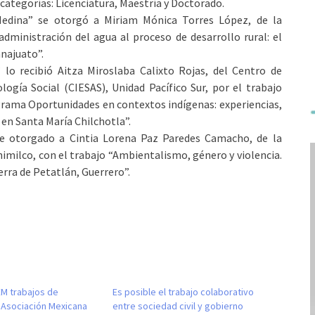
categorías: Licenciatura, Maestría y Doctorado.
 Medina” se otorgó a Miriam Mónica Torres López, de la
administración del agua al proceso de desarrollo rural: el
anajuato”.
lo recibió Aitza Miroslaba Calixto Rojas, del Centro de
ogía Social (CIESAS), Unidad Pacífico Sur, por el trabajo
ograma Oportunidades en contextos indígenas: experiencias,
 en Santa María Chilchotla”.
e otorgado a Cintia Lorena Paz Paredes Camacho, de la
milco, con el trabajo “Ambientalismo, género y violencia.
erra de Petatlán, Guerrero”.
EM trabajos de
Es posible el trabajo colaborativo
 Asociación Mexicana
entre sociedad civil y gobierno