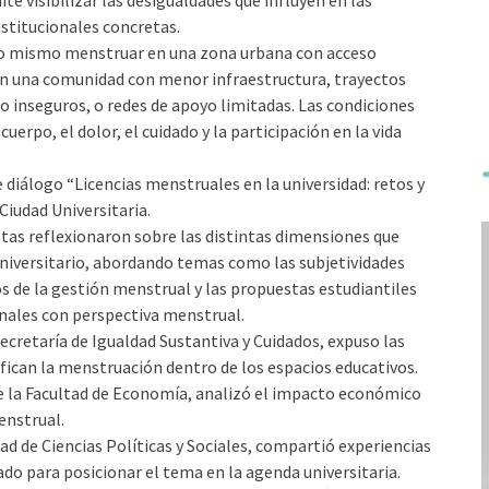
te visibilizar las desigualdades que influyen en las
nstitucionales concretas.
 lo mismo menstruar en una zona urbana con acceso
 en una comunidad con menor infraestructura, trayectos
o inseguros, o redes de apoyo limitadas. Las condiciones
cuerpo, el dolor, el cuidado y la participación en la vida
 diálogo “Licencias menstruales en la universidad: retos y
Ciudad Universitaria.
istas reflexionaron sobre las distintas dimensiones que
universitario, abordando temas como las subjetividades
s de la gestión menstrual y las propuestas estudiantiles
ionales con perspectiva menstrual.
Secretaría de Igualdad Sustantiva y Cuidados, expuso las
ifican la menstruación dentro de los espacios educativos.
e la Facultad de Economía, analizó el impacto económico
enstrual.
ad de Ciencias Políticas y Sociales, compartió experiencias
ado para posicionar el tema en la agenda universitaria.