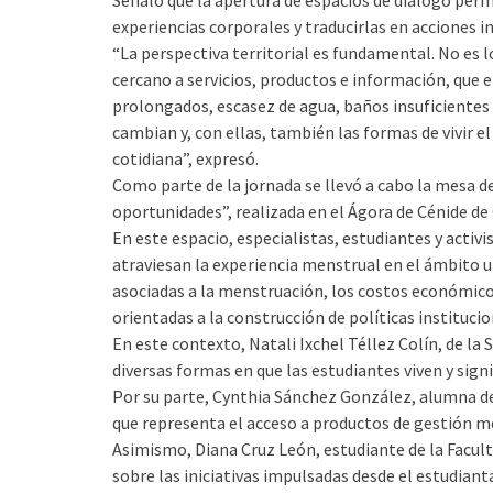
Señaló que la apertura de espacios de diálogo permi
experiencias corporales y traducirlas en acciones i
“La perspectiva territorial es fundamental. No es
cercano a servicios, productos e información, que
prolongados, escasez de agua, baños insuficientes 
cambian y, con ellas, también las formas de vivir el 
cotidiana”, expresó.
Como parte de la jornada se llevó a cabo la mesa de
oportunidades”, realizada en el Ágora de Cénide de 
En este espacio, especialistas, estudiantes y activ
atraviesan la experiencia menstrual en el ámbito 
asociadas a la menstruación, los costos económico
orientadas a la construcción de políticas instituc
En este contexto, Natali Ixchel Téllez Colín, de la 
diversas formas en que las estudiantes viven y sign
Por su parte, Cynthia Sánchez González, alumna d
que representa el acceso a productos de gestión m
Asimismo, Diana Cruz León, estudiante de la Facult
sobre las iniciativas impulsadas desde el estudiant