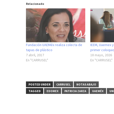
Relacionado
Fundación UAEMéx realiza colecta de
IEEM, Uaemex y
tapas de plástico
primer coloquio
7 abril, 2017
18 mayo, 2026
En "CARRUSEL"
En "CARRUSEL"
POSTED UNDER
CARRUSEL
NOTAS ABAJO
TAGGED
EDOMEX
PATRICIA ZARZA
UAEMÉX
UN