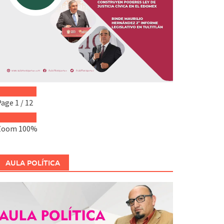
Page
1
/
12
Zoom
100%
AULA POLÍTICA