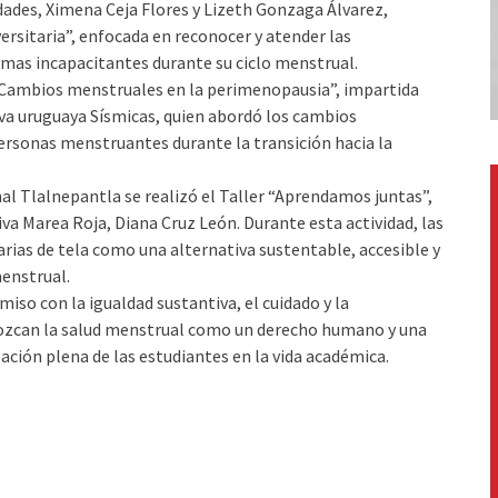
ades, Ximena Ceja Flores y Lizeth Gonzaga Álvarez,
rsitaria”, enfocada en reconocer y atender las
omas incapacitantes durante su ciclo menstrual.
 “Cambios menstruales en la perimenopausia”, impartida
iva uruguaya Sísmicas, quien abordó los cambios
ersonas menstruantes durante la transición hacia la
al Tlalnepantla se realizó el Taller “Aprendamos juntas”,
iva Marea Roja, Diana Cruz León. Durante esta actividad, las
arias de tela como una alternativa sustentable, accesible y
enstrual.
so con la igualdad sustantiva, el cuidado y la
nozcan la salud menstrual como un derecho humano y una
ación plena de las estudiantes en la vida académica.