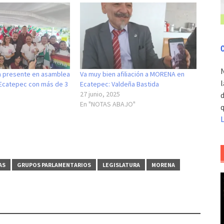
C
a presente en asamblea
Va muy bien afiliación a MORENA en
l
 Ecatepec con más de 3
Ecatepec: Valdeña Bastida
27 junio, 2025
d
En "NOTAS ABAJO"
q
AS
GRUPOS PARLAMENTARIOS
LEGISLATURA
MORENA