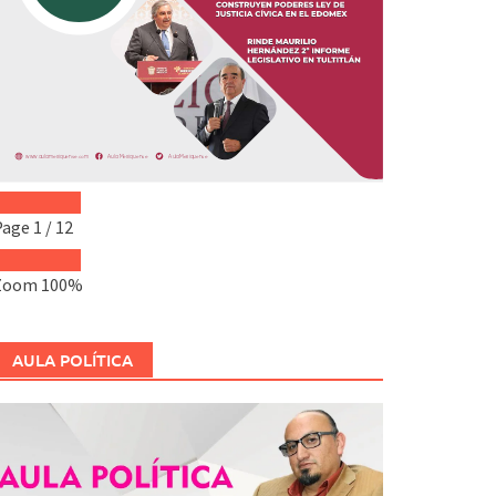
Page
1
/
12
Zoom
100%
AULA POLÍTICA