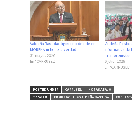
Valdeña Bastida: Higinio no decide en
Valdeña Bastid
MORENA ni tiene la verdad
informativa de
31 mayo, 2026
mil morenistas
En "CARRUSEL"
6 julio, 2026
En "CARRUSEL"
POSTED UNDER
CARRUSEL
NOTAS ABAJO
TAGGED
EDMUNDO LUIS VALDEÑA BASTIDA
ENCUEST