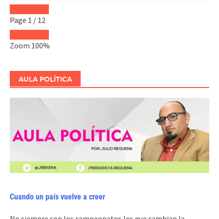
Page
1
/
12
Zoom
100%
AULA POLÍTICA
Cuando un país vuelve a creer
No siempre son los campeonatos los que cambian la