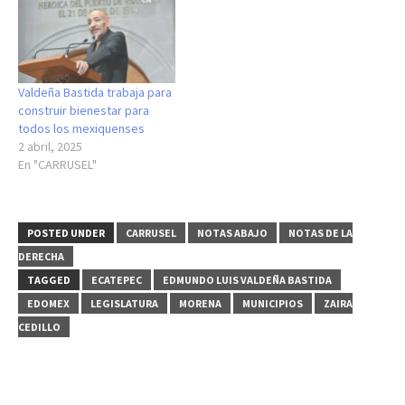
Valdeña Bastida trabaja para
construir bienestar para
todos los mexiquenses
2 abril, 2025
En "CARRUSEL"
POSTED UNDER
CARRUSEL
NOTAS ABAJO
NOTAS DE LA
DERECHA
TAGGED
ECATEPEC
EDMUNDO LUIS VALDEÑA BASTIDA
EDOMEX
LEGISLATURA
MORENA
MUNICIPIOS
ZAIRA
CEDILLO