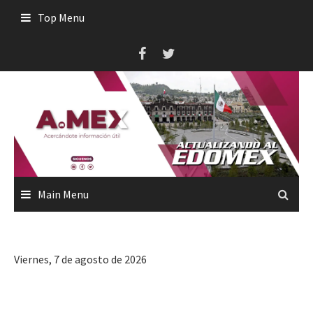
Skip
Top Menu
to
content
Main Menu
Viernes, 7 de agosto de 2026