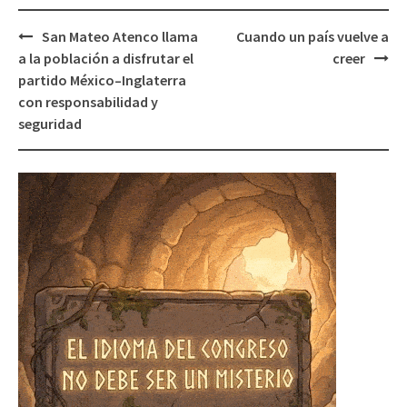
Post
San Mateo Atenco llama
Cuando un país vuelve a
navigation
a la población a disfrutar el
creer
partido México–Inglaterra
con responsabilidad y
seguridad