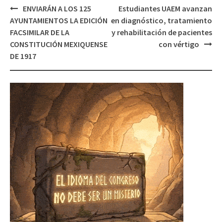
Post
ENVIARÁN A LOS 125
Estudiantes UAEM avanzan
navigation
AYUNTAMIENTOS LA EDICIÓN
en diagnóstico, tratamiento
FACSIMILAR DE LA
y rehabilitación de pacientes
CONSTITUCIÓN MEXIQUENSE
con vértigo
DE 1917