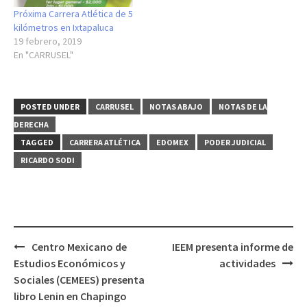
Próxima Carrera Atlética de 5
kilómetros en Ixtapaluca
19 febrero, 2019
En "CARRUSEL"
POSTED UNDER
CARRUSEL
NOTAS ABAJO
NOTAS DE LA
DERECHA
TAGGED
CARRERA ATLÉTICA
EDOMEX
PODER JUDICIAL
RICARDO SODI
Post
Centro Mexicano de
IEEM presenta informe de
navigation
Estudios Económicos y
actividades
Sociales (CEMEES) presenta
libro Lenin en Chapingo