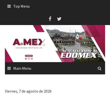
Skip
Top Menu
to
content
Main Menu
Viernes, 7 de agosto de 2026