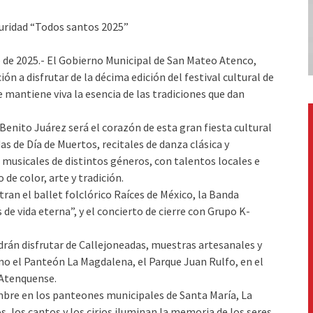
ridad “Todos santos 2025”
 de 2025.- El Gobierno Municipal de San Mateo Atenco,
n a disfrutar de la décima edición del festival cultural de
 mantiene viva la esencia de las tradiciones que dan
 Benito Juárez será el corazón de esta gran fiesta cultural
as de Día de Muertos, recitales de danza clásica y
s musicales de distintos géneros, con talentos locales e
de color, arte y tradición.
an el ballet folclórico Raíces de México, la Banda
de vida eterna”, y el concierto de cierre con Grupo K-
odrán disfrutar de Callejoneadas, muestras artesanales y
mo el Panteón La Magdalena, el Parque Juan Rulfo, en el
 Atenquense.
embre en los panteones municipales de Santa María, La
, los cantos y los cirios iluminan la memoria de los seres