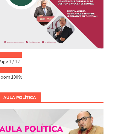
Page
1
/
12
Zoom
100%
AULA POLÍTICA