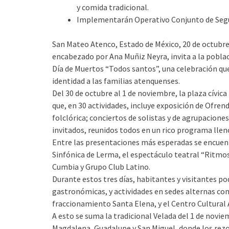
y comida tradicional.
Implementarán Operativo Conjunto de Segu
San Mateo Atenco, Estado de México, 20 de octubre
encabezado por Ana Muñiz Neyra, invita a la població
Día de Muertos “Todos santos”, una celebración que
identidad a las familias atenquenses.
Del 30 de octubre al 1 de noviembre, la plaza cívica
que, en 30 actividades, incluye exposición de Ofrend
folclórica; conciertos de solistas y de agrupacione
invitados, reunidos todos en un rico programa lleno 
Entre las presentaciones más esperadas se encuentr
Sinfónica de Lerma, el espectáculo teatral “Ritmos 
Cumbia y Grupo Club Latino.
Durante estos tres días, habitantes y visitantes p
gastronómicas, y actividades en sedes alternas co
fraccionamiento Santa Elena, y el Centro Cultural
A esto se suma la tradicional Velada del 1 de novi
Magdalena, Guadalupe y San Miguel, donde los rezos