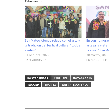
Relacionado
San Mateo Atenco reluce con el arte y
En conmemoraci
la tradición del festival cultural “todos
artesana y el a
santos”
festival “San M
31 octubre, 2025
20 marzo, 2026
En "CARRUSEL"
En "CARRUSEL"
POSTED UNDER
CARRUSEL
NOTAS ABAJO
TAGGED
EDOMEX
SAN MATEO ATENCO