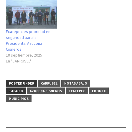
Ecatepec es prioridad en
seguridad para la
Presidenta: Azucena
Cisneros
18 septiembre, 2025
En "CARRUSEL"
POSTED UNDER
CARRUSEL
NOTAS ABAJO
TAGGED
AZUCENA CISNEROS
ECATEPEC
EDOMEX
MUNICIPIOS