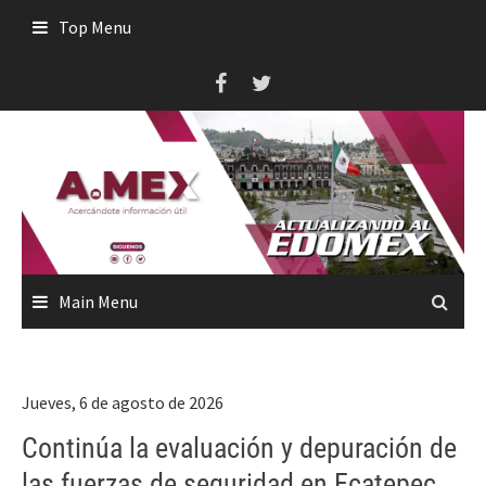
Skip
Top Menu
to
content
Main Menu
Jueves, 6 de agosto de 2026
Continúa la evaluación y depuración de
las fuerzas de seguridad en Ecatepec