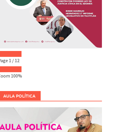
Page
1
/
12
Zoom
100%
AULA POLÍTICA