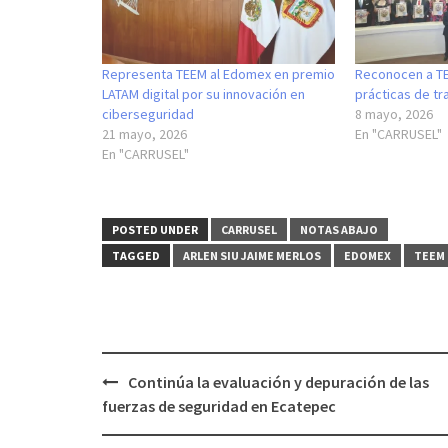
Representa TEEM al Edomex en premio
Reconocen a T
LATAM digital por su innovación en
prácticas de tr
ciberseguridad
8 mayo, 2026
21 mayo, 2026
En "CARRUSEL"
En "CARRUSEL"
POSTED UNDER
CARRUSEL
NOTAS ABAJO
TAGGED
ARLEN SIU JAIME MERLOS
EDOMEX
TEEM
Post
Continúa la evaluación y depuración de las
navigation
fuerzas de seguridad en Ecatepec