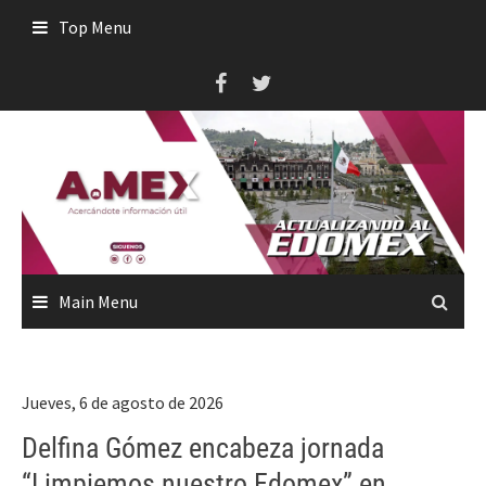
Skip
Top Menu
to
content
Main Menu
Jueves, 6 de agosto de 2026
Delfina Gómez encabeza jornada
“Limpiemos nuestro Edomex” en