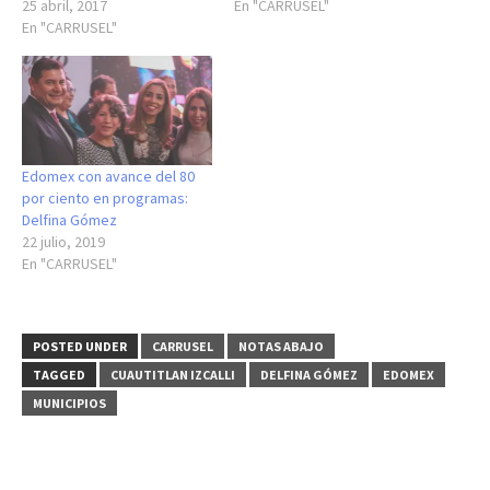
25 abril, 2017
En "CARRUSEL"
En "CARRUSEL"
Edomex con avance del 80
por ciento en programas:
Delfina Gómez
22 julio, 2019
En "CARRUSEL"
POSTED UNDER
CARRUSEL
NOTAS ABAJO
TAGGED
CUAUTITLAN IZCALLI
DELFINA GÓMEZ
EDOMEX
MUNICIPIOS