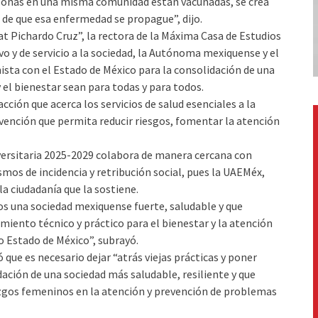
sonas en una misma comunidad están vacunadas, se crea
 de que esa enfermedad se propague”, dijo.
at Pichardo Cruz”, la rectora de la Máxima Casa de Estudios
y de servicio a la sociedad, la Autónoma mexiquense y el
ta con el Estado de México para la consolidación de una
 el bienestar sean para todas y para todos.
ción que acerca los servicios de salud esenciales a la
evención que permita reducir riesgos, fomentar la atención
iversitaria 2025-2029 colabora de manera cercana con
mos de incidencia y retribución social, pues la UAEMéx,
la ciudadanía que la sostiene.
os una sociedad mexiquense fuerte, saludable y que
iento técnico y práctico para el bienestar y la atención
o Estado de México”, subrayó.
que es necesario dejar “atrás viejas prácticas y poner
ación de una sociedad más saludable, resiliente y que
azgos femeninos en la atención y prevención de problemas