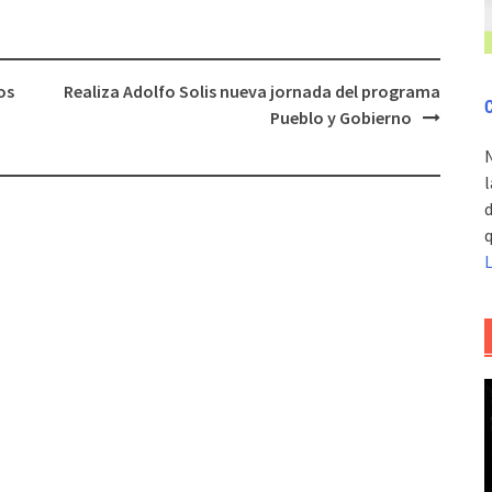
os
Realiza Adolfo Solis nueva jornada del programa
C
Pueblo y Gobierno
l
d
q