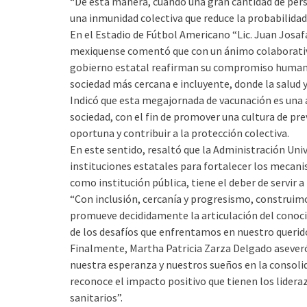
“De esta manera, cuando una gran cantidad de per
una inmunidad colectiva que reduce la probabilidad
En el Estadio de Fútbol Americano “Lic. Juan Josaf
mexiquense comentó que con un ánimo colaborativo 
gobierno estatal reafirman su compromiso humanis
sociedad más cercana e incluyente, donde la salud y
Indicó que esta megajornada de vacunación es una ac
sociedad, con el fin de promover una cultura de pr
oportuna y contribuir a la protección colectiva.
En este sentido, resaltó que la Administración Un
instituciones estatales para fortalecer los mecanis
como institución pública, tiene el deber de servir a 
“Con inclusión, cercanía y progresismo, construim
promueve decididamente la articulación del conocim
de los desafíos que enfrentamos en nuestro querid
Finalmente, Martha Patricia Zarza Delgado aseveró 
nuestra esperanza y nuestros sueños en la consolid
reconoce el impacto positivo que tienen los lider
sanitarios”.