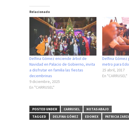
Relacionado
Delfina Gómez enciende árbol de
Delfina Gómez 
Navidad en Palacio de Gobierno, invita
metro para Ed
a disfrutar en familia las fiestas
25 abril, 2017
decembrinas
En "CARRUSEL"
9 diciembre, 2025
En "CARRUSEL"
POSTED UNDER
CARRUSEL
NOTAS ABAJO
TAGGED
DELFINA GÓMEZ
EDOMEX
PATRICIA ZARZ