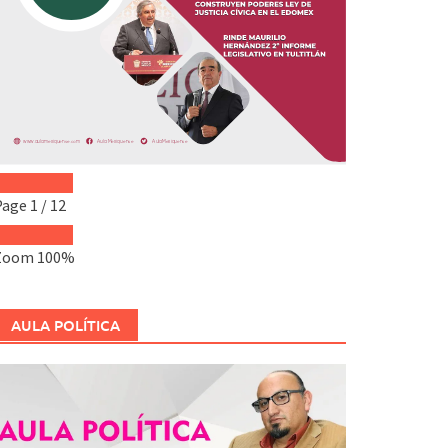
Page
1
/
12
Zoom
100%
AULA POLÍTICA