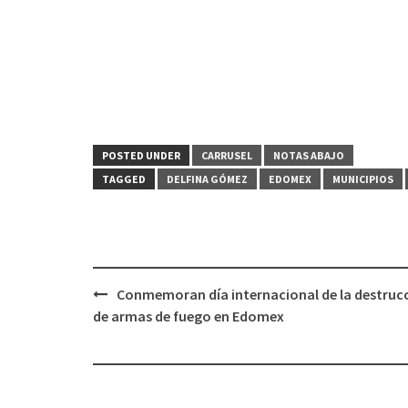
POSTED UNDER
CARRUSEL
NOTAS ABAJO
TAGGED
DELFINA GÓMEZ
EDOMEX
MUNICIPIOS
Post
Conmemoran día internacional de la destruc
navigation
de armas de fuego en Edomex