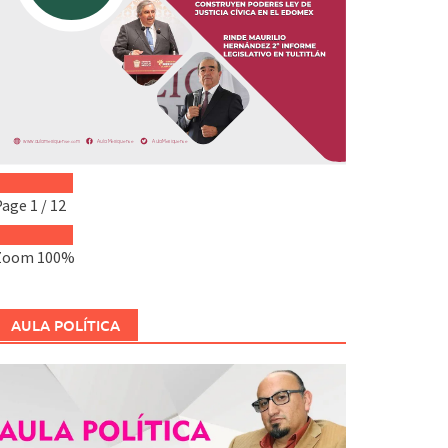
Page
1
/
12
Zoom
100%
AULA POLÍTICA