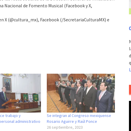
ema Nacional de Fomento Musical (Facebook y X,
ra en X (@cultura_mx), Facebook (/SecretariaCulturaMX) e
C
l
d
q
e trabajo y
Se integran al Congreso mexiquense
personal administrativo
Rosario Aguirre y Raúl Ponce
26 septiembre, 2023