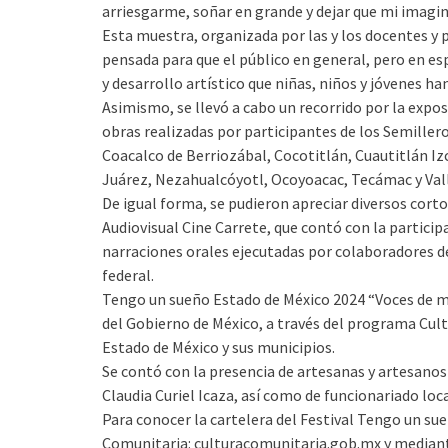
arriesgarme, soñar en grande y dejar que mi imagina
Esta muestra, organizada por las y los docentes y
pensada para que el público en general, pero en esp
y desarrollo artístico que niñas, niños y jóvenes h
Asimismo, se llevó a cabo un recorrido por la exp
obras realizadas por participantes de los Semiller
Coacalco de Berriozábal, Cocotitlán, Cuautitlán Iz
Juárez, Nezahualcóyotl, Ocoyoacac, Tecámac y Vall
De igual forma, se pudieron apreciar diversos corto
Audiovisual Cine Carrete, que contó con la particip
narraciones orales ejecutadas por colaboradores de
federal.
Tengo un sueño Estado de México 2024 “Voces de mi
del Gobierno de México, a través del programa Cul
Estado de México y sus municipios.
Se contó con la presencia de artesanas y artesanos 
Claudia Curiel Icaza, así como de funcionariado loca
Para conocer la cartelera del Festival Tengo un su
Comunitaria: culturacomunitaria.gob.mx y mediante 