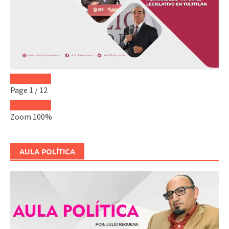
Page
1
/
12
Zoom
100%
AULA POLÍTICA