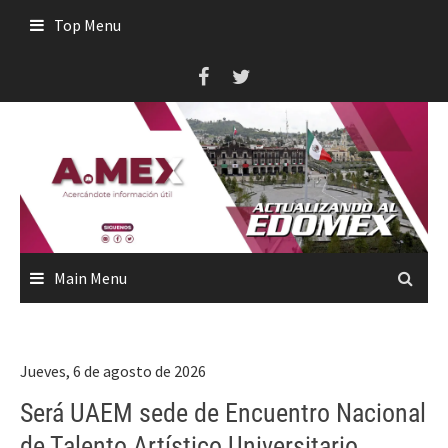
Skip
Top Menu
to
content
Main Menu
Jueves, 6 de agosto de 2026
Será UAEM sede de Encuentro Nacional
de Talento Artístico Universitario