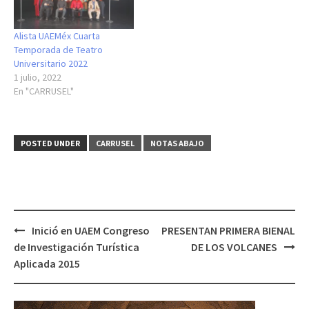
Alista UAEMéx Cuarta
Temporada de Teatro
Universitario 2022
1 julio, 2022
En "CARRUSEL"
POSTED UNDER
CARRUSEL
NOTAS ABAJO
Post
Inició en UAEM Congreso
PRESENTAN PRIMERA BIENAL
navigation
de Investigación Turística
DE LOS VOLCANES
Aplicada 2015