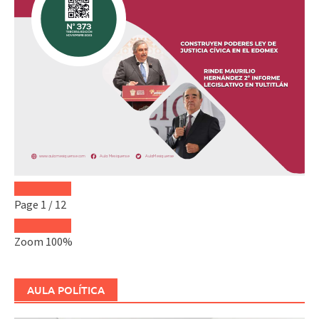
Page
1
/
12
Zoom
100%
AULA POLÍTICA