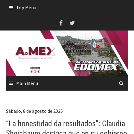
Skip
Top Menu
to
content
Main Menu
Sábado, 8 de agosto de 2026
“La honestidad da resultados”: Claudia
Sheinbaum destaca que en su gobierno