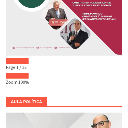
Page
1
/
12
Zoom
100%
AULA POLÍTICA