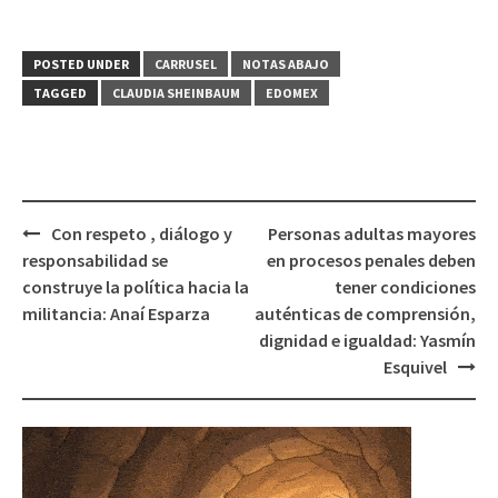
POSTED UNDER
CARRUSEL
NOTAS ABAJO
TAGGED
CLAUDIA SHEINBAUM
EDOMEX
Post
Con respeto , diálogo y
Personas adultas mayores
navigation
responsabilidad se
en procesos penales deben
construye la política hacia la
tener condiciones
militancia: Anaí Esparza
auténticas de comprensión,
dignidad e igualdad: Yasmín
Esquivel