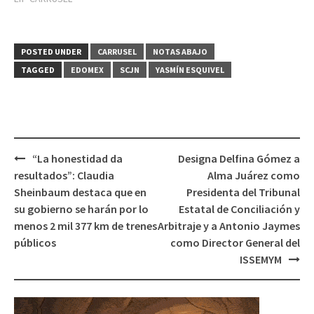
POSTED UNDER
CARRUSEL
NOTAS ABAJO
TAGGED
EDOMEX
SCJN
YASMÍN ESQUIVEL
Post
“La honestidad da
Designa Delfina Gómez a
navigation
resultados”: Claudia
Alma Juárez como
Sheinbaum destaca que en
Presidenta del Tribunal
su gobierno se harán por lo
Estatal de Conciliación y
menos 2 mil 377 km de trenes
Arbitraje y a Antonio Jaymes
públicos
como Director General del
ISSEMYM