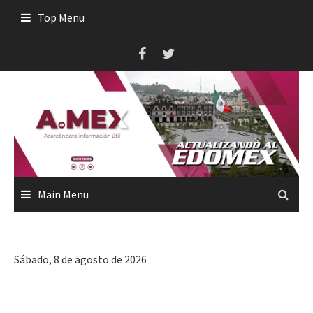
Skip
Top Menu
to
content
Main Menu
Sábado, 8 de agosto de 2026