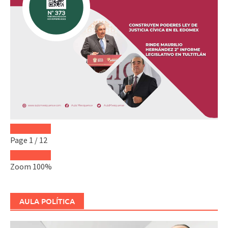
Page
1
/
12
Zoom
100%
AULA POLÍTICA