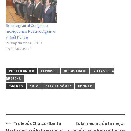
Se integran al Congreso
mexiquense Rosario Aguirre
y Raúl Ponce
26 septiembre, 2023
En "CARRUSEL"
POSTED UNDER
CARRUSEL
NOTAS ABAJO
NOTAS DE LA
DERECHA
TAGGED
AMLO
DELFINA GÓMEZ
EDOMEX
Post
Trolebús Chalco-Santa
Es la mediación la mejor
navigation
Martha estará listo en junio
solución para los conflictos