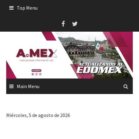
Skip
Top Menu
to
content
Main Menu
Miércoles, 5 de agosto de 2026