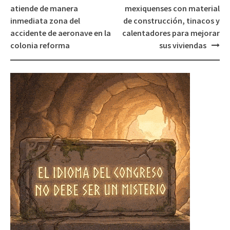
navigation
atiende de manera
mexiquenses con material
inmediata zona del
de construcción, tinacos y
accidente de aeronave en la
calentadores para mejorar
colonia reforma
sus viviendas