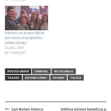
Edomex con avance del 80
por ciento en programas:
Delfina Gómez
22 julio, 2019
En "CARRUSEL"
POSTED UNDER
CARRUSEL
NOTAS ABAJO
TAGGED
DELFINA GÓMEZ
EDOMEX
TOLUCA
Post
San Mateo Atenco
Delfina Gómez beneficia a