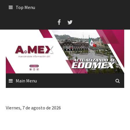
Skip
Top Menu
to
content
Main Menu
Viernes, 7 de agosto de 2026