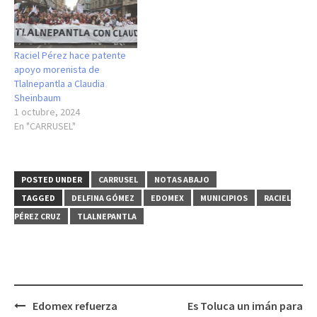
Raciel Pérez hace patente
apoyo morenista de
Tlalnepantla a Claudia
Sheinbaum
1 octubre, 2024
En "CARRUSEL"
POSTED UNDER
CARRUSEL
NOTAS ABAJO
TAGGED
DELFINA GÓMEZ
EDOMEX
MUNICIPIOS
RACIEL
PÉREZ CRUZ
TLALNEPANTLA
Post
Edomex refuerza
Es Toluca un imán para