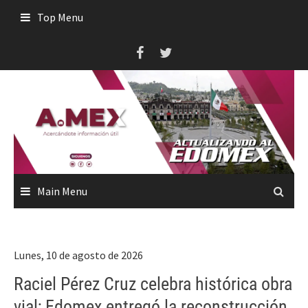
Skip
Top Menu
to
content
Main Menu
Lunes, 10 de agosto de 2026
Raciel Pérez Cruz celebra histórica obra
vial; Edomex entregó la reconstrucción