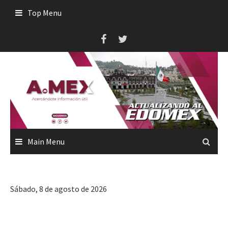
Skip
Top Menu
to
content
Main Menu
Sábado, 8 de agosto de 2026