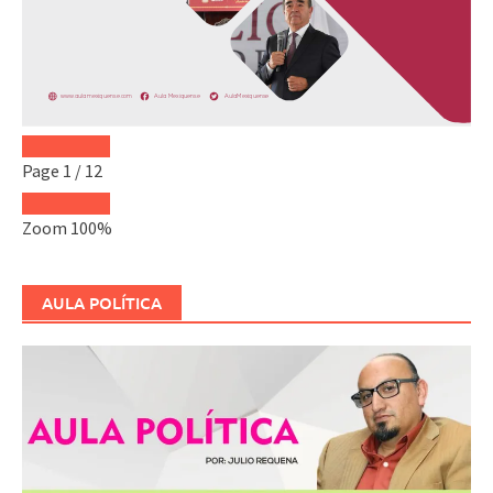
Page
1
/
12
Zoom
100%
AULA POLÍTICA