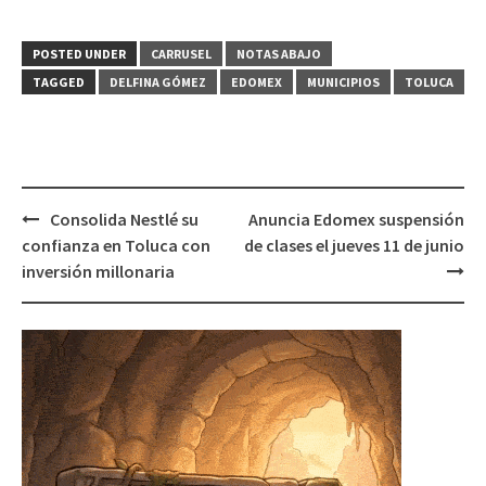
POSTED UNDER
CARRUSEL
NOTAS ABAJO
TAGGED
DELFINA GÓMEZ
EDOMEX
MUNICIPIOS
TOLUCA
Post
Consolida Nestlé su
Anuncia Edomex suspensión
navigation
confianza en Toluca con
de clases el jueves 11 de junio
inversión millonaria