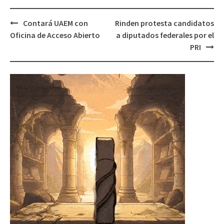
Post
Contará UAEM con
Rinden protesta candidatos
navigation
Oficina de Acceso Abierto
a diputados federales por el
PRI