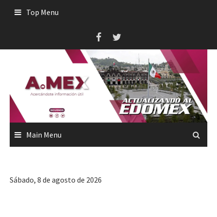
Skip
Top Menu
to
content
Main Menu
Sábado, 8 de agosto de 2026