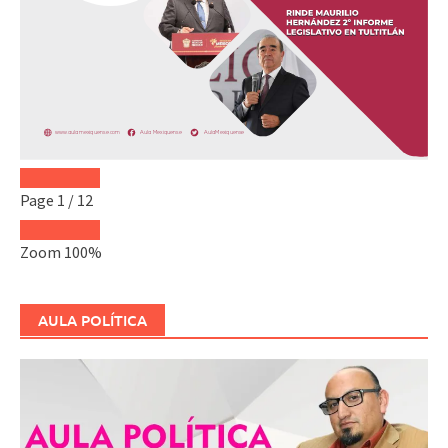
Page
1
/
12
Zoom
100%
AULA POLÍTICA