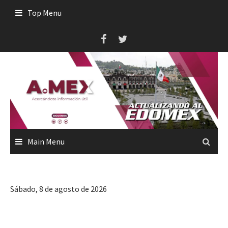
Skip
Top Menu
to
content
Main Menu
Sábado, 8 de agosto de 2026