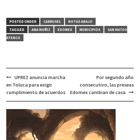
POSTED UNDER
CARRUSEL
NOTAS ABAJO
TAGGED
ANA MUÑIZ
EDOMEX
MUNICIPIOS
SAN MATEO
ATENCO
Post
UPREZ anuncia marcha
Por segundo año
navigation
en Toluca para exigir
consecutivo, las preseas
cumplimiento de acuerdos
Edomex cambian de casa