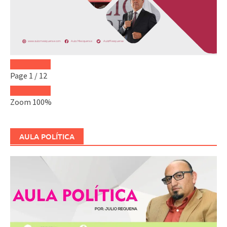
Page
1
/
12
Zoom
100%
AULA POLÍTICA