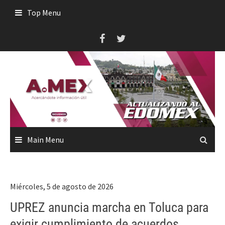
Skip
Top Menu
to
content
Main Menu
Miércoles, 5 de agosto de 2026
UPREZ anuncia marcha en Toluca para
exigir cumplimiento de acuerdos