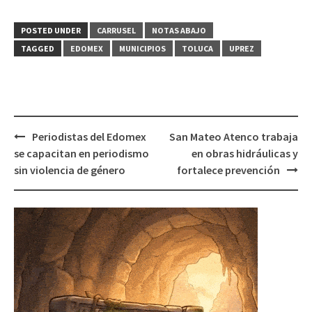
POSTED UNDER
CARRUSEL
NOTAS ABAJO
TAGGED
EDOMEX
MUNICIPIOS
TOLUCA
UPREZ
Post
Periodistas del Edomex
San Mateo Atenco trabaja
navigation
se capacitan en periodismo
en obras hidráulicas y
sin violencia de género
fortalece prevención