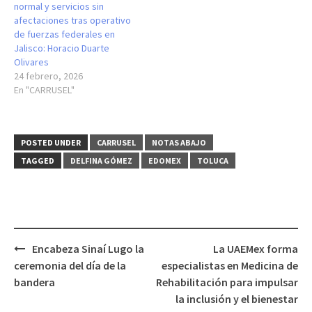
normal y servicios sin
afectaciones tras operativo
de fuerzas federales en
Jalisco: Horacio Duarte
Olivares
24 febrero, 2026
En "CARRUSEL"
POSTED UNDER
CARRUSEL
NOTAS ABAJO
TAGGED
DELFINA GÓMEZ
EDOMEX
TOLUCA
Post
Encabeza Sinaí Lugo la
La UAEMex forma
navigation
ceremonia del día de la
especialistas en Medicina de
bandera
Rehabilitación para impulsar
la inclusión y el bienestar