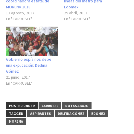
coordinadora estatal de
líneas del metro para
MORENA 2018
Edomex
13 agosto, 2017
25 abril, 2017
En "CARRUSEL"
En "CARRUSEL"
Gobierno espía nos debe
una explicación: Delfina
Gómez
21 junio, 2017
En "CARRUSEL"
POSTED UNDER
CARRUSEL
NOTAS ABAJO
TAGGED
ASPIRANTES
DELFINA GÓMEZ
EDOMEX
MORENA