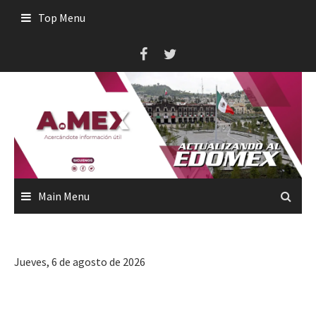
Skip
Top Menu
to
content
Main Menu
Jueves, 6 de agosto de 2026